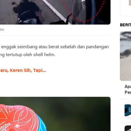
BERIT
elm
at enggak seimbang atau berat sebelah dan pandangan
ng tertutup oleh shell helm.
ru, Keren Sih, Tapi...
Ap
Pen