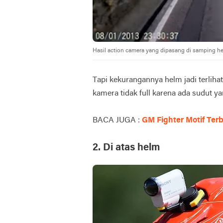
Hasil action camera yang dipasang di samping h
Tapi kekurangannya helm jadi terlih
kamera tidak full karena ada sudut ya
BACA JUGA :
GM Fighter Motif Terba
2.
Di atas helm