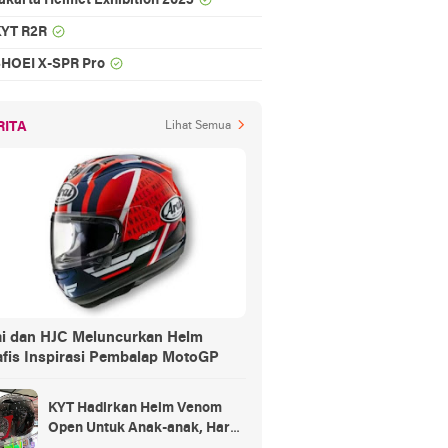
akarta Helmet Exhibition 2023
YT R2R
HOEI X-SPR Pro
RITA
Lihat Semua
ai dan HJC Meluncurkan Helm
afis Inspirasi Pembalap MotoGP
KYT Hadirkan Helm Venom
Open Untuk Anak-anak, Harga