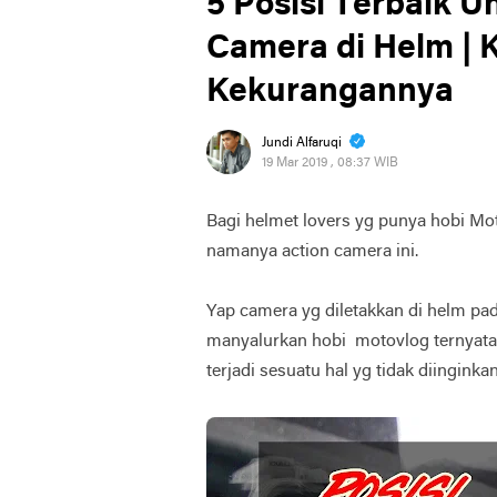
5 Posisi Terbaik 
Camera di Helm | 
Kekurangannya
Jundi Alfaruqi
19 Mar 2019 , 08:37 WIB
Bagi helmet lovers yg punya hobi Mo
namanya action camera ini.
Yap camera yg diletakkan di helm pad
manyalurkan hobi motovlog ternyata 
terjadi sesuatu hal yg tidak diinginka