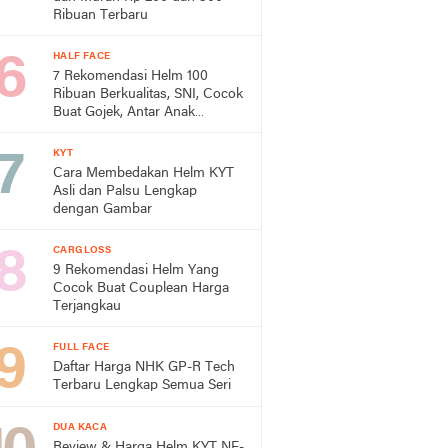
Ribuan Terbaru
HALF FACE
7 Rekomendasi Helm 100
Ribuan Berkualitas, SNI, Cocok
Buat Gojek, Antar Anak
Sekolah, dan ke Pasar
KYT
Cara Membedakan Helm KYT
Asli dan Palsu Lengkap
dengan Gambar
CARGLOSS
9 Rekomendasi Helm Yang
Cocok Buat Couplean Harga
Terjangkau
FULL FACE
Daftar Harga NHK GP-R Tech
Terbaru Lengkap Semua Seri
DUA KACA
Review & Harga Helm KYT NF-