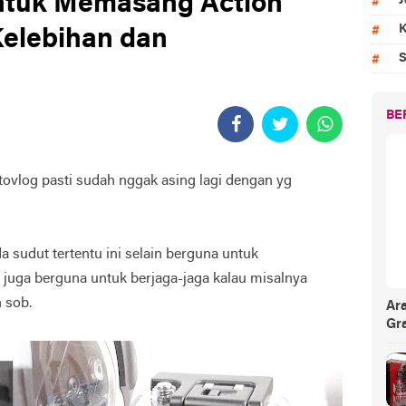
Untuk Memasang Action
J
K
Kelebihan dan
S
BE
tovlog pasti sudah nggak asing lagi dengan yg
a sudut tertentu ini selain berguna untuk
juga berguna untuk berjaga-jaga kalau misalnya
n sob.
Ar
Gr