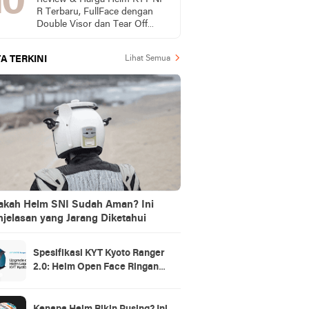
R Terbaru, FullFace dengan
Double Visor dan Tear Off
Post Ready
A TERKINI
Lihat Semua
akah Helm SNI Sudah Aman? Ini
jelasan yang Jarang Diketahui
Spesifikasi KYT Kyoto Ranger
2.0: Helm Open Face Ringan
dengan Ventilasi dan Intercom
Ready