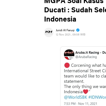
MGPA Soal Kasus 
Ducati : Sudah Sel
Indonesia
Jundi Al Faruqi
12 Nov 2021 , 09:56 WIB