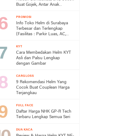
Buat Gojek, Antar Anak
Sekolah, dan ke Pasar
PROMOSI
Info Toko Helm di Surabaya
Terbesar dan Terlengkap
(Fasilitas : Parkir Luas, AC,
Toilet)
KYT
Cara Membedakan Helm KYT
Asli dan Palsu Lengkap
dengan Gambar
CARGLOSS
9 Rekomendasi Helm Yang
Cocok Buat Couplean Harga
Terjangkau
FULL FACE
Daftar Harga NHK GP-R Tech
Terbaru Lengkap Semua Seri
DUA KACA
Review & Harga Helm KYT NF-