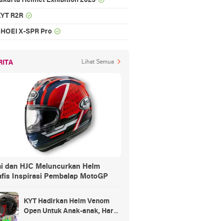
akarta Helmet Exhibition 2023
YT R2R
HOEI X-SPR Pro
RITA
Lihat Semua
ai dan HJC Meluncurkan Helm
afis Inspirasi Pembalap MotoGP
KYT Hadirkan Helm Venom
Open Untuk Anak-anak, Harga