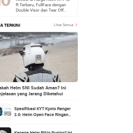
R Terbaru, FullFace dengan
Double Visor dan Tear Off
Post Ready
A TERKINI
Lihat Semua
akah Helm SNI Sudah Aman? Ini
jelasan yang Jarang Diketahui
Spesifikasi KYT Kyoto Ranger
2.0: Helm Open Face Ringan
dengan Ventilasi dan Intercom
Ready