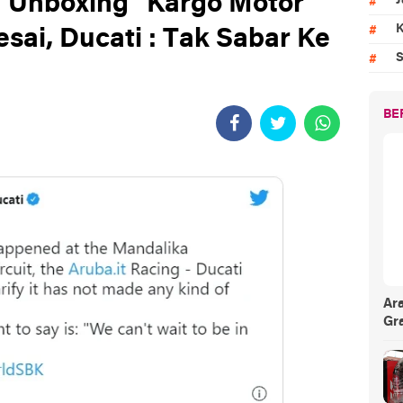
"Unboxing" Kargo Motor
J
K
esai, Ducati : Tak Sabar Ke
S
BE
Ar
Gr