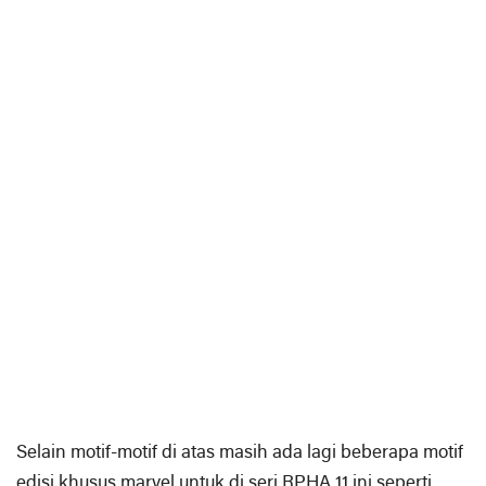
Selain motif-motif di atas masih ada lagi beberapa motif
edisi khusus marvel untuk di seri RPHA 11 ini seperti