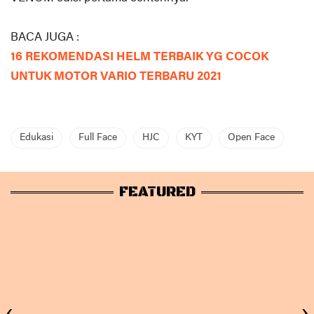
BACA JUGA :
16 REKOMENDASI HELM TERBAIK YG COCOK
UNTUK MOTOR VARIO TERBARU 2021
Edukasi
Full Face
HJC
KYT
Open Face
FEATURED