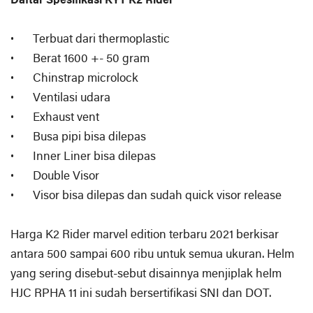
Daftar Spesifikasi KYT K2 Rider
•
Terbuat dari thermoplastic
•
Berat 1600 +- 50 gram
•
Chinstrap microlock
•
Ventilasi udara
•
Exhaust vent
•
Busa pipi bisa dilepas
•
Inner Liner bisa dilepas
•
Double Visor
•
Visor bisa dilepas dan sudah quick visor release
Harga K2 Rider marvel edition terbaru 2021 berkisar
antara 500 sampai 600 ribu untuk semua ukuran. Helm
yang sering disebut-sebut disainnya menjiplak helm
HJC RPHA 11 ini sudah bersertifikasi SNI dan DOT.