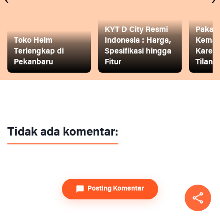
‹
›
KYT D City Resmi
Pakai
Toko Helm
Indonesia : Harga,
Keman
Terlengkap di
Spesifikasi hingga
Karena
Pekanbaru
Fitur
Tilang
Tidak ada komentar:
Posting Komentar