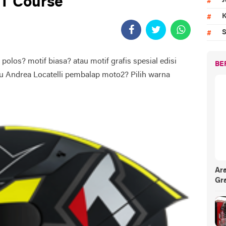
TT Course
J
K
S
los? motif biasa? atau motif grafis spesial edisi
BE
u Andrea Locatelli pembalap moto2? Pilih warna
Ar
Gr