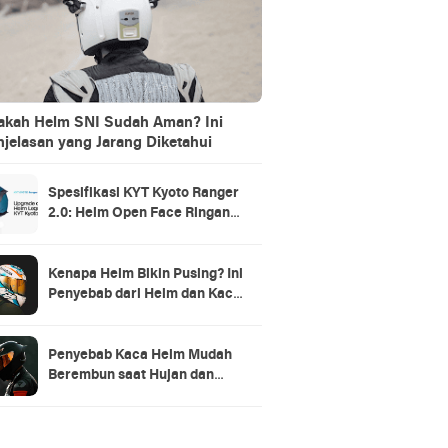
akah Helm SNI Sudah Aman? Ini
jelasan yang Jarang Diketahui
Spesifikasi KYT Kyoto Ranger
2.0: Helm Open Face Ringan
dengan Ventilasi dan Intercom
Ready
Kenapa Helm Bikin Pusing? Ini
Penyebab dari Helm dan Kaca
Helm + Solusi Lengkapnya
Penyebab Kaca Helm Mudah
Berembun saat Hujan dan
Cara Mengatasinya