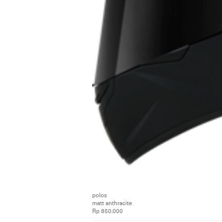
polos
matt anthracite
Rp 850.000