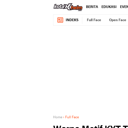
BERITA
EDUKASI
EVE
INDEKS
Full Face
Open Face
Home
›
Full Face