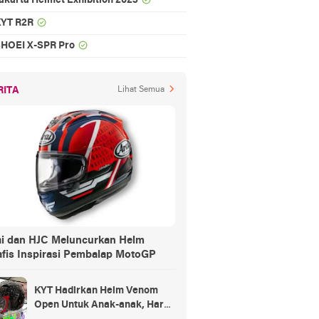
akarta Helmet Exhibition 2023
YT R2R
HOEI X-SPR Pro
RITA
Lihat Semua
ai dan HJC Meluncurkan Helm
afis Inspirasi Pembalap MotoGP
KYT Hadirkan Helm Venom
Open Untuk Anak-anak, Harga