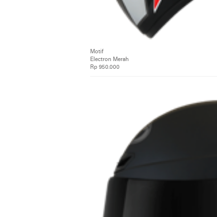
Motif
Electron Merah
Rp 950.000