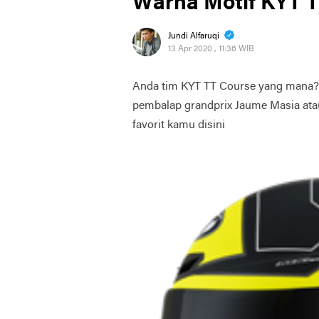
Warna Motif KYT 
Jundi Alfaruqi
13 Apr 2020 , 11:36 WIB
Anda tim KYT TT Course yang mana? po
pembalap grandprix Jaume Masia ata
favorit kamu disini