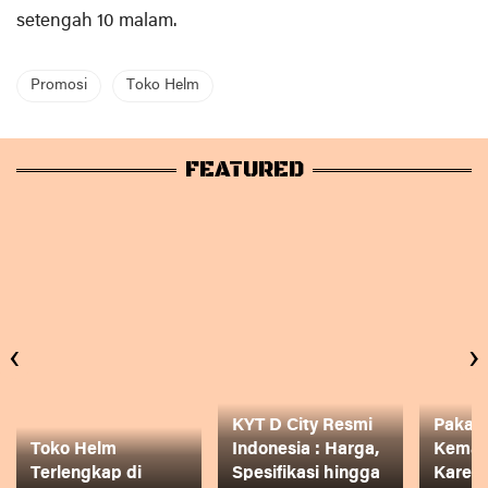
setengah 10 malam.
Promosi
Toko Helm
FEATURED
‹
›
KYT D City Resmi
Pakai
Toko Helm
Indonesia : Harga,
Keman
Terlengkap di
Spesifikasi hingga
Karena