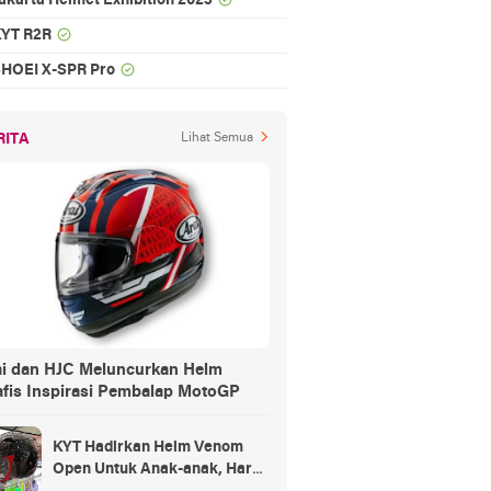
akarta Helmet Exhibition 2023
YT R2R
HOEI X-SPR Pro
RITA
Lihat Semua
ai dan HJC Meluncurkan Helm
afis Inspirasi Pembalap MotoGP
KYT Hadirkan Helm Venom
Open Untuk Anak-anak, Harga