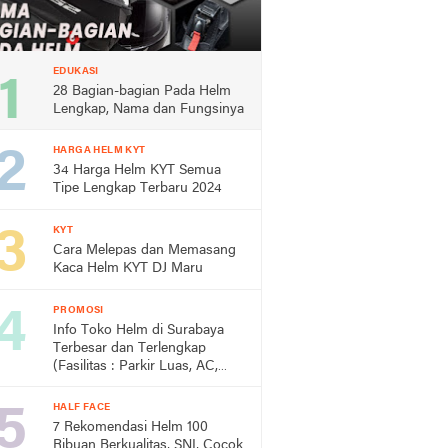
EDUKASI
28 Bagian-bagian Pada Helm
Lengkap, Nama dan Fungsinya
HARGA HELM KYT
34 Harga Helm KYT Semua
Tipe Lengkap Terbaru 2024
KYT
Cara Melepas dan Memasang
Kaca Helm KYT DJ Maru
PROMOSI
Info Toko Helm di Surabaya
Terbesar dan Terlengkap
(Fasilitas : Parkir Luas, AC,
Toilet)
HALF FACE
7 Rekomendasi Helm 100
Ribuan Berkualitas, SNI, Cocok