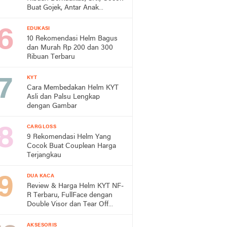
Buat Gojek, Antar Anak
Sekolah, dan ke Pasar
EDUKASI
10 Rekomendasi Helm Bagus
dan Murah Rp 200 dan 300
Ribuan Terbaru
KYT
Cara Membedakan Helm KYT
Asli dan Palsu Lengkap
dengan Gambar
CARGLOSS
9 Rekomendasi Helm Yang
Cocok Buat Couplean Harga
Terjangkau
DUA KACA
Review & Harga Helm KYT NF-
R Terbaru, FullFace dengan
Double Visor dan Tear Off
Post Ready
AKSESORIS