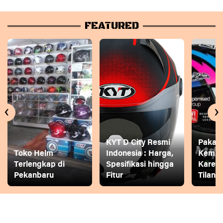
FEATURED
‹
›
KYT D City Resmi
Pakai
Toko Helm
Indonesia : Harga,
Keman
Terlengkap di
Spesifikasi hingga
Karena
Pekanbaru
Fitur
Tilang