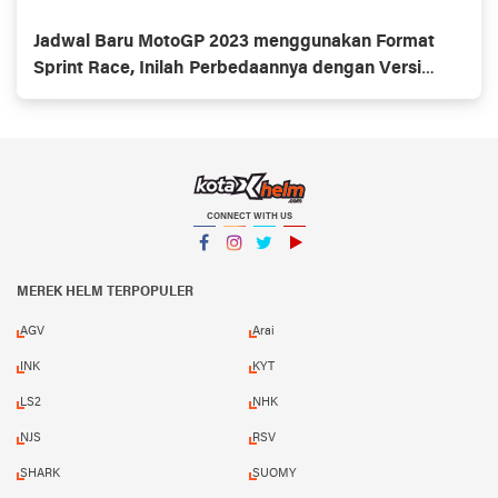
Jadwal Baru MotoGP 2023 menggunakan Format
Sprint Race, Inilah Perbedaannya dengan Versi
Sebelumnya
CONNECT WITH US
Facebook
Instagram
Twitter
YouTube
MEREK HELM TERPOPULER
AGV
Arai
INK
KYT
LS2
NHK
NJS
RSV
SHARK
SUOMY