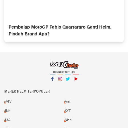
Pembalap MotoGP Fabio Quartararo Ganti Helm,
Pindah Brand Apa?
CONNECT WITH US
Facebook
Instagram
Twitter
YouTube
MEREK HELM TERPOPULER
AGV
Arai
INK
KYT
LS2
NHK