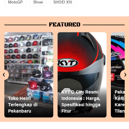
MotoGP
Shoei
SHOEI X15
FEATURED
‹
›
KYT D City Resmi
Pakai
Toko Helm
Indonesia : Harga,
Keman
Terlengkap di
Spesifikasi hingga
Karena
Pekanbaru
Fitur
Tilang