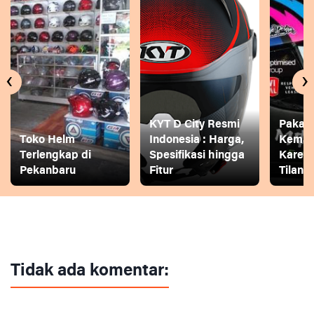
‹
›
KYT D City Resmi
Pakai
Toko Helm
Indonesia : Harga,
Keman
Terlengkap di
Spesifikasi hingga
Karena
Pekanbaru
Fitur
Tilang
Tidak ada komentar: