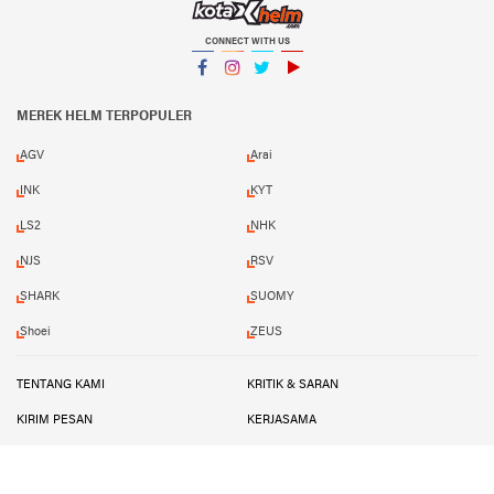
CONNECT WITH US
Facebook
Instagram
Twitter
YouTube
MEREK HELM TERPOPULER
AGV
Arai
INK
KYT
LS2
NHK
NJS
RSV
SHARK
SUOMY
Shoei
ZEUS
TENTANG KAMI
KRITIK & SARAN
KIRIM PESAN
KERJASAMA
GUEST POST