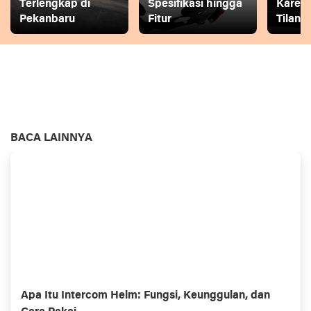
Terlengkap di
Spesifikasi hingga
Karena
Pekanbaru
Fitur
Tilang
BACA LAINNYA
Apa Itu Intercom Helm: Fungsi, Keunggulan, dan