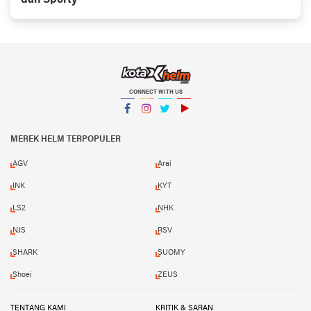
dan Sporty
CONNECT WITH US
Facebook
Instagram
Twitter
YouTube
MEREK HELM TERPOPULER
AGV
Arai
INK
KYT
LS2
NHK
NJS
RSV
SHARK
SUOMY
Shoei
ZEUS
TENTANG KAMI
KRITIK & SARAN