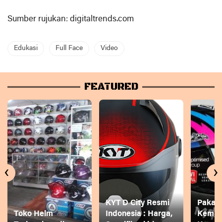
Sumber rujukan: digitaltrends.com
Edukasi
Full Face
Video
FEATURED
‹
›
KYT D City Resmi
Pakai
Toko Helm
Indonesia : Harga,
Keman