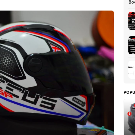
Boo
POPU