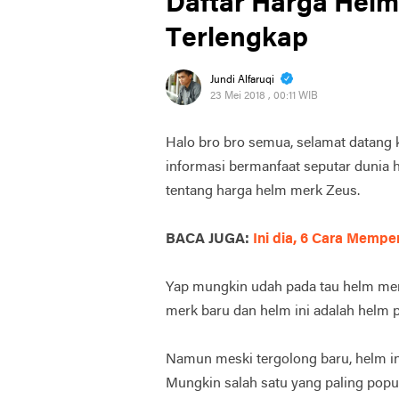
Daftar Harga Helm
Terlengkap
Jundi Alfaruqi
23 Mei 2018 , 00:11 WIB
Halo bro bro semua, selamat datang 
informasi bermanfaat seputar dunia h
tentang harga helm merk Zeus.
BACA JUGA:
Ini dia, 6 Cara Memp
Yap mungkin udah pada tau helm merk
merk baru dan helm ini adalah helm p
Namun meski tergolong baru, helm ini 
Mungkin salah satu yang paling popul