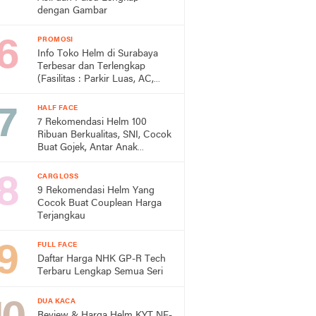
dengan Gambar
PROMOSI
Info Toko Helm di Surabaya
Terbesar dan Terlengkap
(Fasilitas : Parkir Luas, AC,
Toilet)
HALF FACE
7 Rekomendasi Helm 100
Ribuan Berkualitas, SNI, Cocok
Buat Gojek, Antar Anak
Sekolah, dan ke Pasar
CARGLOSS
9 Rekomendasi Helm Yang
Cocok Buat Couplean Harga
Terjangkau
FULL FACE
Daftar Harga NHK GP-R Tech
Terbaru Lengkap Semua Seri
DUA KACA
Review & Harga Helm KYT NF-