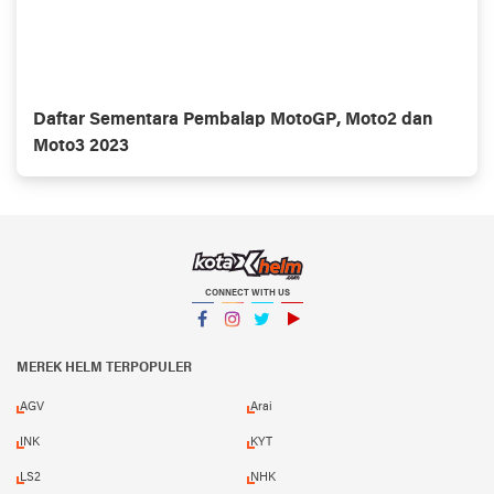
Daftar Sementara Pembalap MotoGP, Moto2 dan
Moto3 2023
CONNECT WITH US
Facebook
Instagram
Twitter
YouTube
MEREK HELM TERPOPULER
AGV
Arai
INK
KYT
LS2
NHK