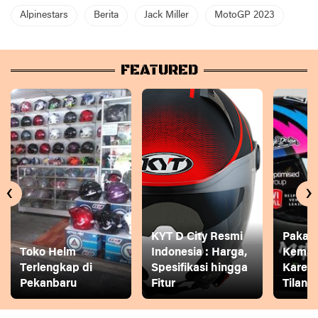
Alpinestars
Berita
Jack Miller
MotoGP 2023
FEATURED
‹
›
KYT D City Resmi
Pakai
Toko Helm
Indonesia : Harga,
Keman
Terlengkap di
Spesifikasi hingga
Karena
Pekanbaru
Fitur
Tilang